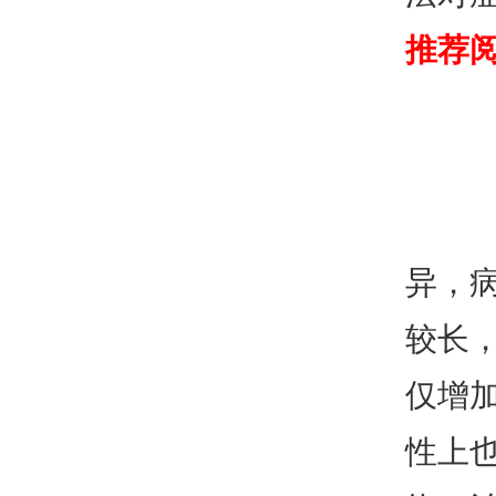
推荐
异，
较长
仅增
性上