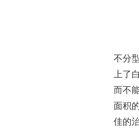
不分
上了
而不
面积
佳的