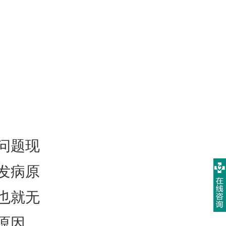
问题现
发病原
也就无
原因。