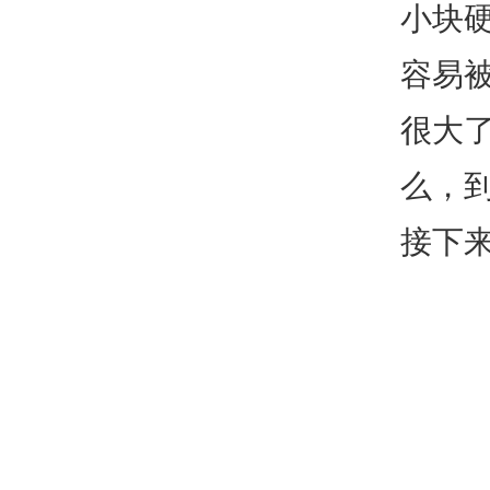
小块
容易
很大
么，
接下