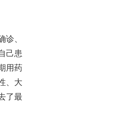
确诊、
自己患
期用药
性、大
去了最