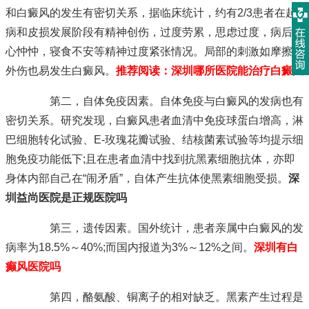
和白癜风的发生有密切关系，据临床统计，约有2/3患者在起
病和皮损发展阶段有精神创伤，过度劳累，思虑过度，病后忧
心忡忡，寝食不安等精神过度紧张情况。局部的刺激如摩擦及
外伤也易发生白癜风。
推荐阅读：
深圳哪所医院能治疗白癜风
第二，自体免疫因素。自体免疫与白癜风的发病也有
密切关系。研究发现，白癜风患者血清中免疫球蛋白增高，淋
巴细胞转化试验、E-玫瑰花瓣试验、结核菌素试验等均提示细
胞免疫功能低下;且在患者血清中找到抗黑素细胞抗体，亦即
身体内部自己在“闹矛盾”，自体产生抗体使黑素细胞受损。
深
圳益尚医院是正规医院吗
第三，遗传因素。国外统计，患者亲属中白癜风的发
病率为18.5%～40%;而国内报道为3%～12%之间。
深圳有白
癫风医院吗
第四，酪氨酸、铜离子的相对缺乏。黑素产生过程是