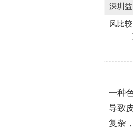
深圳益
风比较
一种
导致
复杂