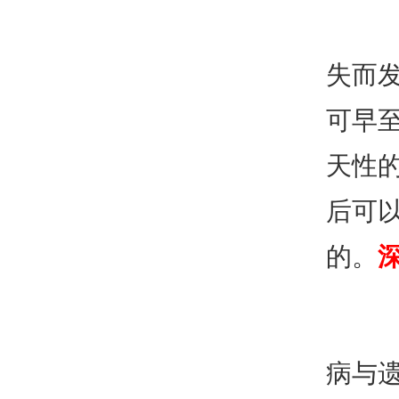
失而
可早
天性
后可
的。
病与