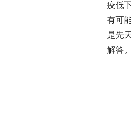
疫低
有可
是先
解答