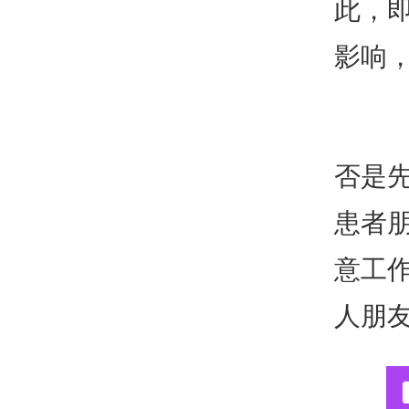
此，
影响
否是
患者
意工
人朋