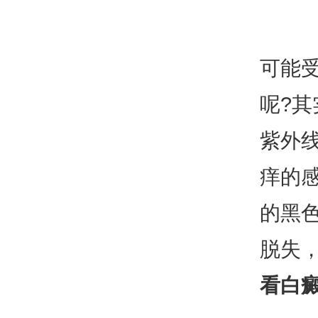
可能
呢?
紫外
痒的
的黑
脱失
看白