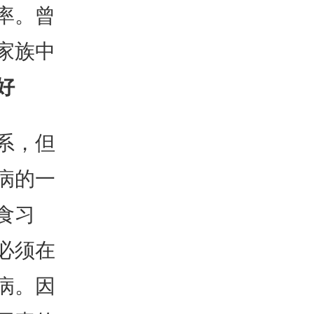
率。曾
家族中
好
系，但
病的一
食习
必须在
病。因