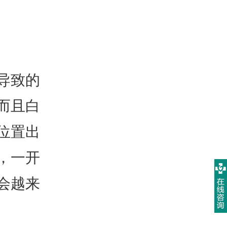
导致的
而且白
位置出
，一开
会越来