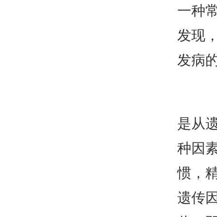
一种
发现
发病
是从
种因
惯，
遗传