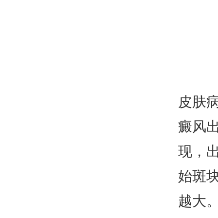
皮肤
癜风
现，
始斑
越大