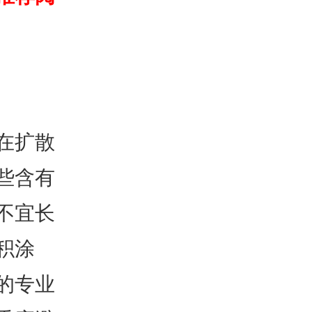
在扩散
些含有
不宜长
积涂
的专业