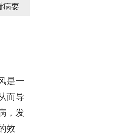
看病要
风是一
从而导
病，发
的效