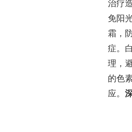
治疗
免阳
霜，
症。
理，
的色
应。