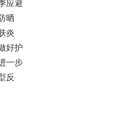
季应避
防晒
肤炎
做好护
进一步
型反