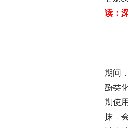
读：
期间
酚类
期使
抹，