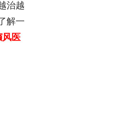
越治越
了解一
癫风医