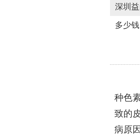
深圳益
多少钱
种色
致的
病原