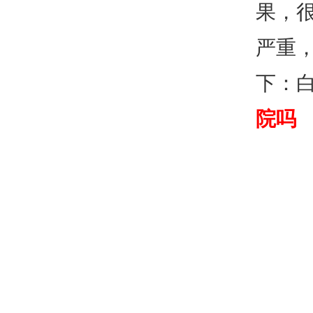
果，
严重
下：
院吗