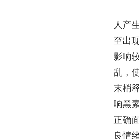
人产
至出
影响
乱，
末梢
响黑
正确
良情