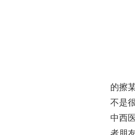
的擦
不是
中西
者朋