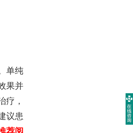
。单纯
效果并
治疗，
建议患
推荐阅