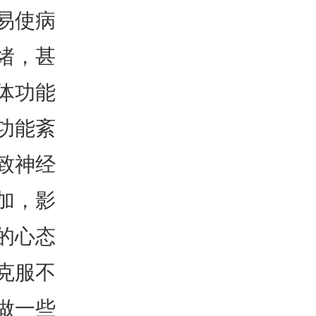
易使病
绪，甚
体功能
功能紊
致神经
加，影
的心态
克服不
做一些