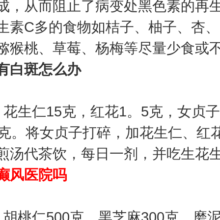
成，从而阻止了病变处黑色素的再
生素C多的食物如桔子、柚子、杏
猕猴桃、草莓、杨梅等尽量少食或
有白斑怎么办
生仁15克，红花1。5克，女贞子
0克。将女贞子打碎，加花生仁、红
煎汤代茶饮，每日一剂，并吃生花
癫风医院吗
桃仁500克，黑芝麻300克，磨