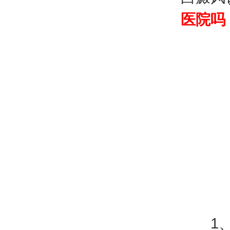
医院吗
1、白