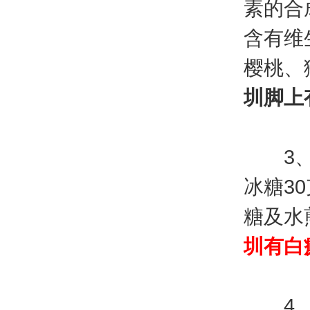
素的合
含有维
樱桃、
圳脚上
3、花
冰糖3
糖及水
圳有白
4、胡