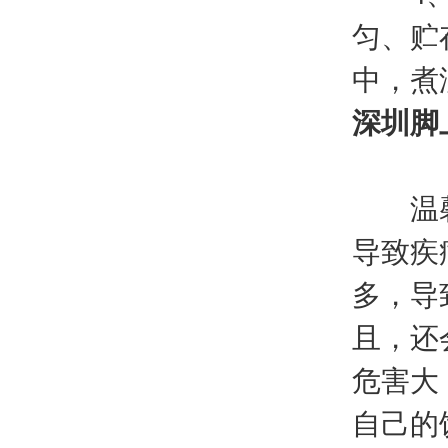
匀、贮
中，煮
深圳脚
温馨提
导致疾
多，导
且，还
危害大
自己的