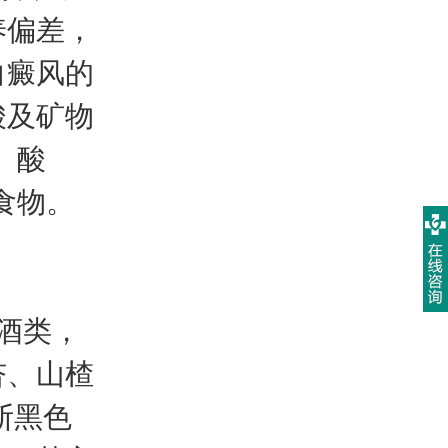
养偏差，
白癜风的
酸及矿物
、酸
食物。
酒类，
杏、山楂
断黑色