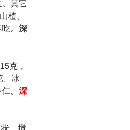
生。其它
、山楂、
不吃。
深
15克，
花、冰
生仁。
深
泥状，搅