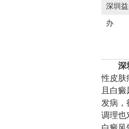
深圳益
办
深
性皮肤
且白癜
发病，
调理也
白癜风