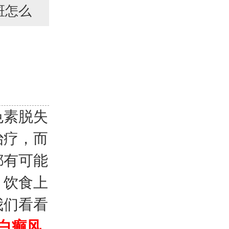
斑怎么
色素脱失
治疗，而
都有可能
。饮食上
我们看看
白癫风