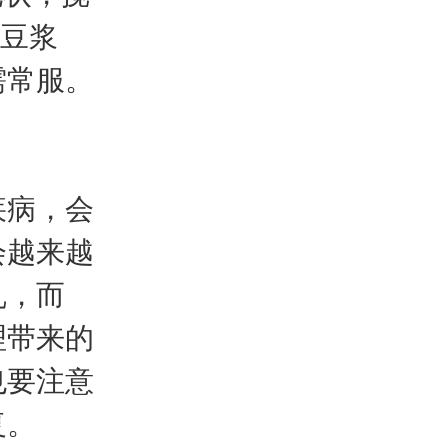
升豆浆
需常服。
病，会
会越来越
乱，而
理带来的
也要注意
复。