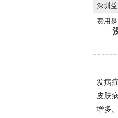
深圳益
费用是
发病
皮肤
增多