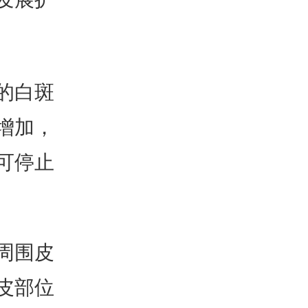
的白斑
增加，
可停止
周围皮
皮部位