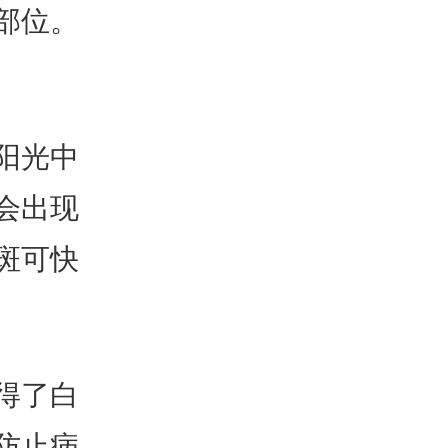
部位。
阳光中
会出现
斑可快
得了白
防止病