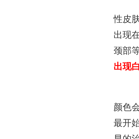
性皮
出现
颈部
出现
颜色
最开
早的