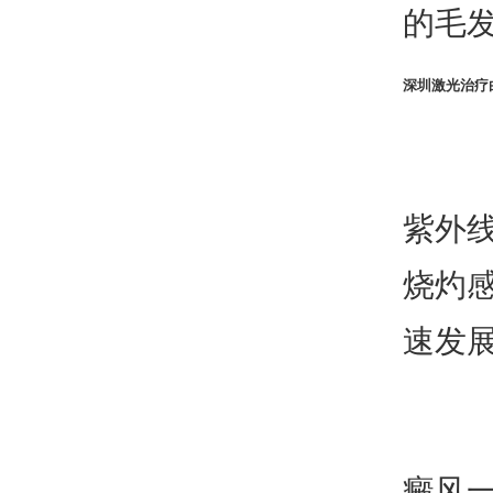
的毛
深圳激光治疗
紫外
烧灼
速发
癜风