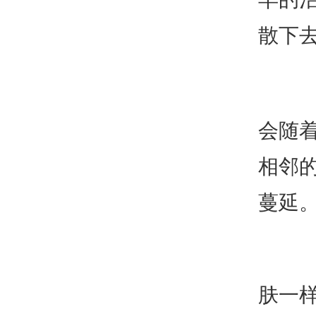
散下
会随
相邻
蔓延
肤一