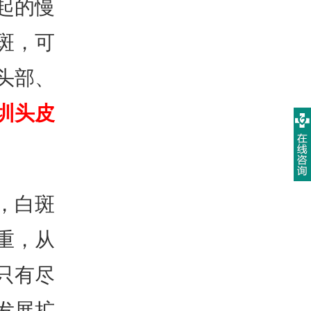
起的慢
斑，可
头部、
圳头皮
，白斑
重，从
只有尽
发展扩