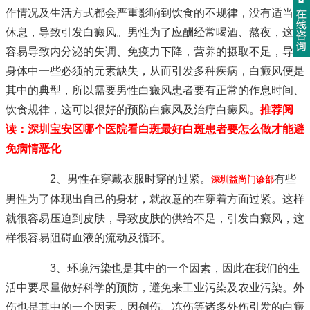
作情况及生活方式都会严重影响到饮食的不规律，没有适当的
休息，导致引发白癜风。男性为了应酬经常喝酒、熬夜，这很
容易导致内分泌的失调、免疫力下降，营养的摄取不足，导致
身体中一些必须的元素缺失，从而引发多种疾病，白癜风便是
其中的典型，所以需要男性白癜风患者要有正常的作息时间、
饮食规律，这可以很好的预防白癜风及治疗白癜风。
推荐阅
读：
深圳宝安区哪个医院看白斑最好白斑患者要怎么做才能避
免病情恶化
2、男性在穿戴衣服时穿的过紧。
有些
深圳益尚门诊部
男性为了体现出自己的身材，就故意的在穿着方面过紧。这样
就很容易压迫到皮肤，导致皮肤的供给不足，引发白癜风，这
样很容易阻碍血液的流动及循环。
3、环境污染也是其中的一个因素，因此在我们的生
活中要尽量做好科学的预防，避免来工业污染及农业污染。外
伤也是其中的一个因素，因创伤、冻伤等诸多外伤引发的白癜