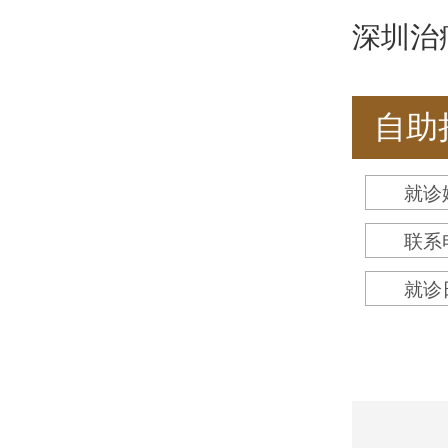
深圳治
自助
就诊
联系
就诊