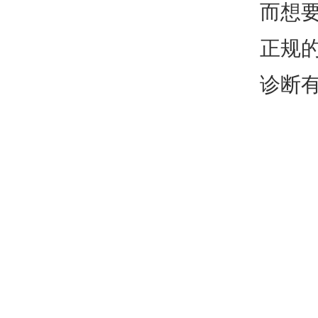
而想
正规
诊断