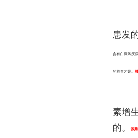
患发
含有白癜风疾
的检查才是。
素增
的。
深