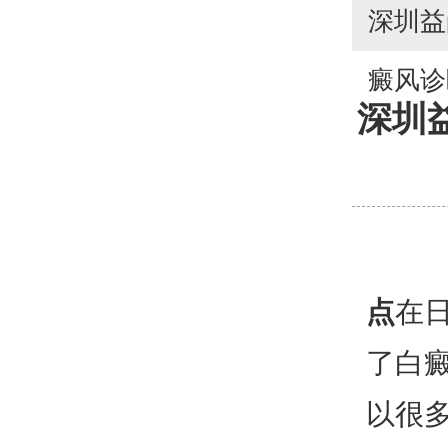
深圳益
癜风诊
深圳
点
在
了白
以很