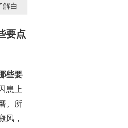
了解白
些要点
哪些要
因患上
磨。所
癜风，