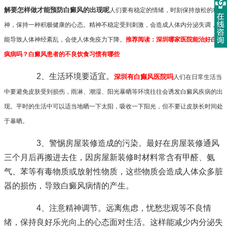
解要怎样做才能预防白癜风的出现呢
人们要有稳定的情绪，时刻保持放松的精
神，保持一种积极健康的心态。精神不稳定受到刺激，会造成人体内分泌失调，可
能导致人体神经紊乱，会使人体免疫力下降。
推荐阅读：
深圳哪家医院能治好白癫
疯病吗？白癜风患者的不良饮食习惯有哪些
2、生活环境要适宜。
深圳有白癫风医院吗
人们在日常生活当
中要避免皮肤受到损伤，雨淋、潮湿、阳光暴晒等环境往往会诱发白癜风疾病的出
现。平时的生活中可以适当地晒一下太阳，吸收一下阳光，但不要让皮肤长时间处
于暴晒。
3、警惕房屋装修造成的污染。最好在房屋装修通风
三个月后再搬进去住，因房屋新装修时材料常含有甲醛、氨
气、苯等有毒物质或放射性物质，这些物质会造成人体众多脏
器的损伤，导致白癜风病情的产生。
4、注意精神调节。远离焦虑，忧愁悲观等不良情
绪，保持良好乐光向上的心态面对生活。这样能减少内分泌失